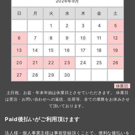
2026年9月
日
月
火
水
木
金
土
1
2
3
4
5
6
7
8
9
10
11
12
13
14
15
16
17
18
19
20
21
22
23
24
25
26
27
28
29
30
休業日
土日祝、お盆・年末年始は休業日とさせていただきます。 休業日
は受注・お問い合わせへの返信、出荷等、全ての業務をお休みさせ
て頂いております。
Paid後払いがご利用頂けます
法人様・個人事業主様は事前登録頂くことで、便利な後払いを