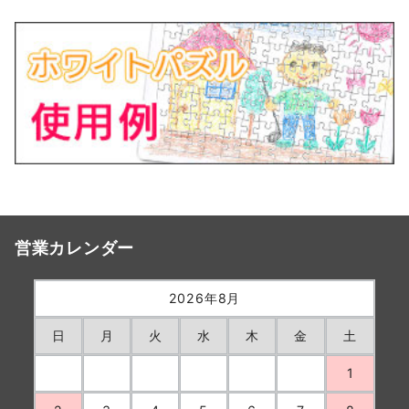
営業カレンダー
2026年8月
日
月
火
水
木
金
土
1