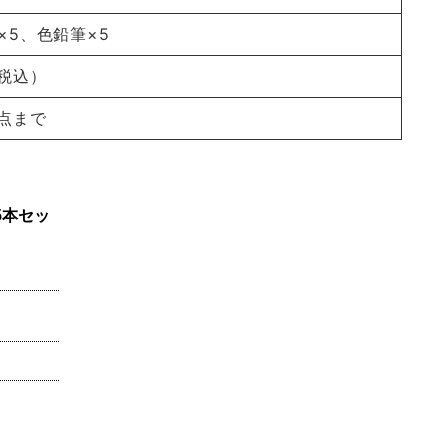
×5、色鉛筆×5
（税込）
1点まで