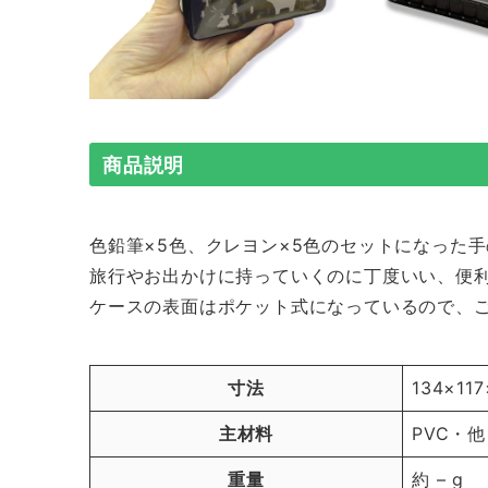
商品説明
色鉛筆×5色、クレヨン×5色のセットになった
旅行やお出かけに持っていくのに丁度いい、便
ケースの表面はポケット式になっているので、
寸法
134×11
主材料
PVC・他
重量
約 – g