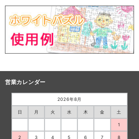
営業カレンダー
2026年8月
日
月
火
水
木
金
土
1
2
3
4
5
6
7
8